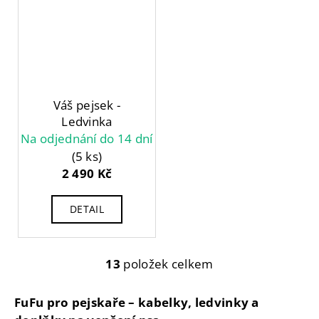
Váš pejsek -
Ledvinka
Na odjednání do 14 dní
(5 ks)
2 490 Kč
DETAIL
13
položek celkem
O
v
l
FuFu pro pejskaře – kabelky, ledvinky a
á