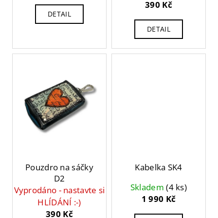
390 Kč
a
DETAIL
j
DETAIL
í
t
?
HLEDAT
D
Pouzdro na sáčky
Kabelka SK4
o
D2
p
Skladem
(4 ks)
Vyprodáno - nastavte si
o
1 990 Kč
r
HLÍDÁNÍ :-)
u
390 Kč