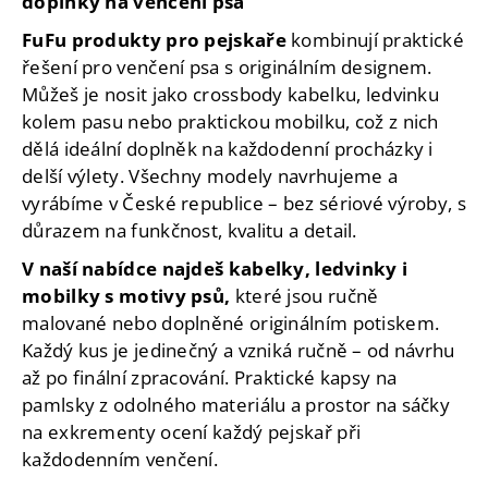
doplňky na venčení psa
d
FuFu produkty pro pejskaře
kombinují praktické
a
řešení pro venčení psa s originálním designem.
c
í
Můžeš je nosit jako crossbody kabelku, ledvinku
p
kolem pasu nebo praktickou mobilku, což z nich
r
dělá ideální doplněk na každodenní procházky i
v
delší výlety. Všechny modely navrhujeme a
k
vyrábíme v České republice – bez sériové výroby, s
y
důrazem na funkčnost, kvalitu a detail.
v
ý
V naší nabídce najdeš kabelky, ledvinky i
p
mobilky s motivy psů,
které jsou ručně
i
malované nebo doplněné originálním potiskem.
s
Každý kus je jedinečný a vzniká ručně – od návrhu
u
až po finální zpracování. Praktické kapsy na
pamlsky z odolného materiálu a prostor na sáčky
na exkrementy ocení každý pejskař při
každodenním venčení.