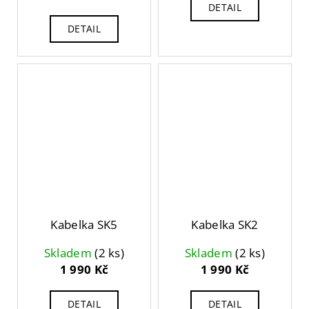
č
DETAIL
u
DETAIL
j
e
m
e
Kabelka SK5
Kabelka SK2
Skladem
(2 ks)
Skladem
(2 ks)
1 990 Kč
1 990 Kč
DETAIL
DETAIL