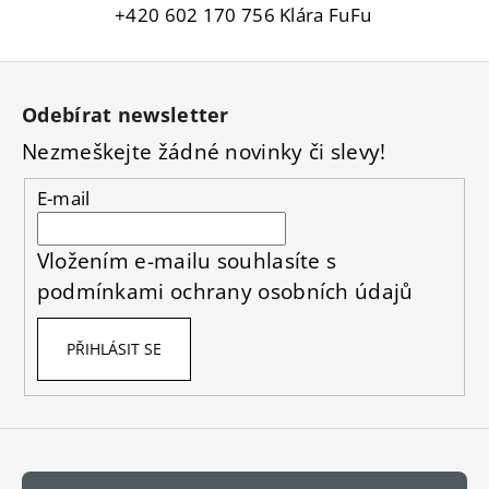
+420 602 170 756 Klára FuFu
Z
á
Odebírat newsletter
p
Nezmeškejte žádné novinky či slevy!
a
t
E-mail
í
Vložením e-mailu souhlasíte s
podmínkami ochrany osobních údajů
PŘIHLÁSIT SE