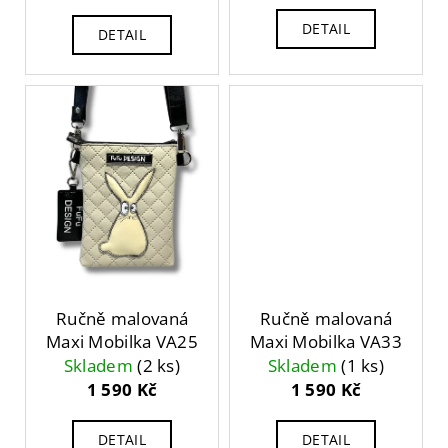
a
DETAIL
DETAIL
j
í
t
?
HLEDAT
Ručně malovaná
Ručně malovaná
D
Maxi Mobilka VA25
Maxi Mobilka VA33
o
Skladem
(2 ks)
Skladem
(1 ks)
p
1 590 Kč
1 590 Kč
o
r
u
DETAIL
DETAIL