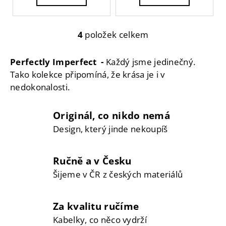
č
u
j
4
položek celkem
O
e
v
m
l
e
Perfectly Imperfect -
Každý jsme jedinečný.
á
Tako kolekce připomíná, že krása je i v
d
nedokonalosti.
a
c
Originál, co nikdo nemá
í
p
Design, který jinde nekoupíš
r
v
Ručně a v Česku
k
y
Šijeme v ČR z českých materiálů
v
ý
p
Za kvalitu ručíme
i
Kabelky, co něco vydrží