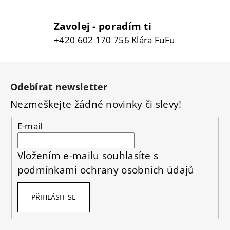
s
u
Zavolej - poradím ti
+420 602 170 756 Klára FuFu
Z
á
Odebírat newsletter
p
Nezmeškejte žádné novinky či slevy!
a
t
E-mail
í
Vložením e-mailu souhlasíte s
podmínkami ochrany osobních údajů
PŘIHLÁSIT SE