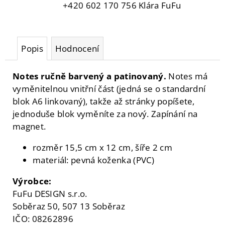
+420 602 170 756 Klára FuFu
Popis
Hodnocení
Notes ručně barvený a patinovaný.
Notes má
vyměnitelnou vnitřní část (jedná se o standardní
blok A6 linkovaný), takže až stránky popíšete,
jednoduše blok vyměníte za nový. Zapínání na
magnet.
rozměr 15,5 cm x 12 cm, šíře 2 cm
materiál: pevná koženka (PVC)
Výrobce:
FuFu DESIGN s.r.o.
Soběraz 50, 507 13 Soběraz
IČO: 08262896