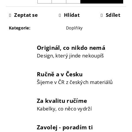
č
u
Zeptat se
Hlídat
Sdílet
j
e
Kategorie
:
Doplňky
m
e
Originál, co nikdo nemá
Design, který jinde nekoupíš
Ručně a v Česku
Šijeme v ČR z českých materiálů
Za kvalitu ručíme
Kabelky, co něco vydrží
Zavolej - poradím ti