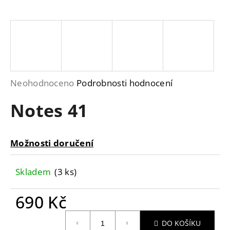
a
j
í
t
?
Průměrné
Neohodnoceno
Podrobnosti hodnocení
hodnocení
Notes 41
produktu
je
HLEDAT
0,0
Možnosti doručení
z
5
D
Skladem
(3 ks)
hvězdiček.
o
p
690 Kč
o
r
Měrná
DO KOŠÍKU
u
cena: