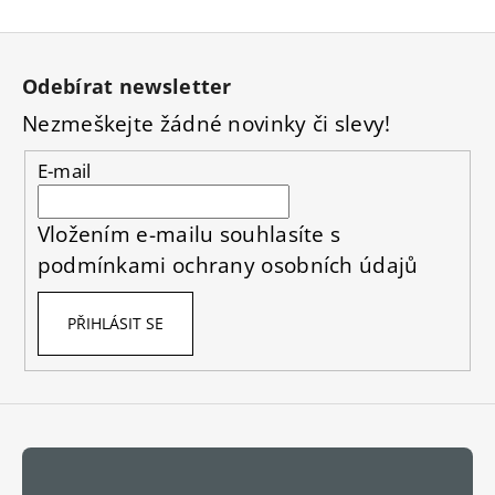
Z
á
Odebírat newsletter
p
Nezmeškejte žádné novinky či slevy!
a
t
E-mail
í
Vložením e-mailu souhlasíte s
podmínkami ochrany osobních údajů
PŘIHLÁSIT SE