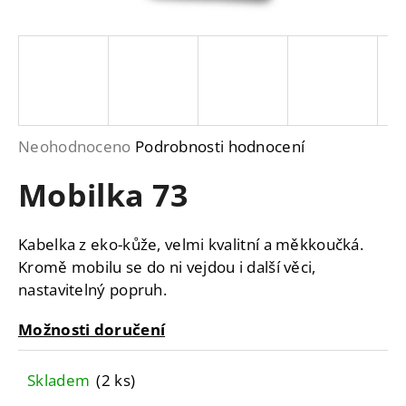
a
j
í
t
?
Průměrné
Neohodnoceno
Podrobnosti hodnocení
hodnocení
Mobilka 73
produktu
je
HLEDAT
0,0
Kabelka z eko-kůže, velmi kvalitní a měkkoučká.
z
Kromě mobilu se do ni vejdou i další věci,
5
nastavitelný popruh.
D
hvězdiček.
o
Možnosti doručení
p
o
r
Skladem
(2 ks)
u