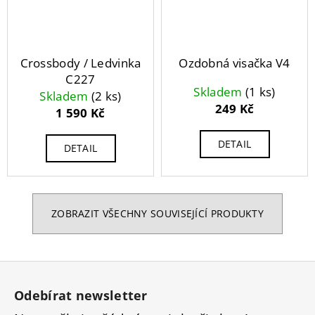
Crossbody / Ledvinka
Ozdobná visačka V4
C227
Skladem
(1 ks)
Skladem
(2 ks)
249 Kč
1 590 Kč
DETAIL
DETAIL
ZOBRAZIT VŠECHNY SOUVISEJÍCÍ PRODUKTY
Z
á
Odebírat newsletter
p