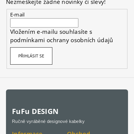
Nezmeškejte žádné novinky či slevy!
a
t
E-mail
í
Vložením e-mailu souhlasíte s
podmínkami ochrany osobních údajů
PŘIHLÁSIT SE
FuFu DESIGN
Ručně vyráběné designové kabelky
Informace
Obchod