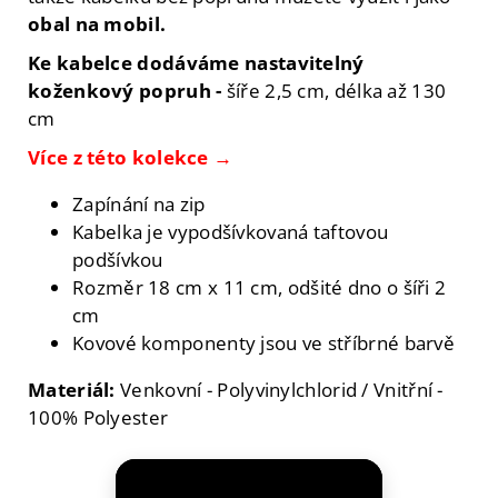
obal na mobil.
Ke kabelce dodáváme na
stavitelný
koženkový popruh -
šíře 2,5 cm, délka až 130
cm
Více z této kolekce →
Zapínání na zip
Kabelka je vypodšívkovaná taftovou
podšívkou
Rozměr 18 cm x 11 cm, odšité dno o šíři 2
cm
Kovové komponenty jsou ve stříbrné barvě
Materiál:
Venkovní - Polyvinylchlorid / Vnitřní -
100% Polyester