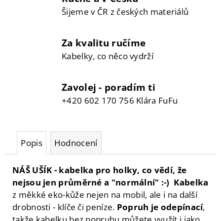
Šijeme v ČR z českých materiálů
Za kvalitu ručíme
Kabelky, co něco vydrží
Zavolej - poradím ti
+420 602 170 756 Klára FuFu
Popis
Hodnocení
NÁŠ UŠÍK - kabelka pro holky, co vědí, že
nejsou jen průměrné a "normální" :-) Kabelka
z měkké eko-kůže nejen na mobil, ale i na další
drobnosti - klíče či peníze.
Popruh je odepínací
,
takže kabelku bez popruhu můžete využít i jako