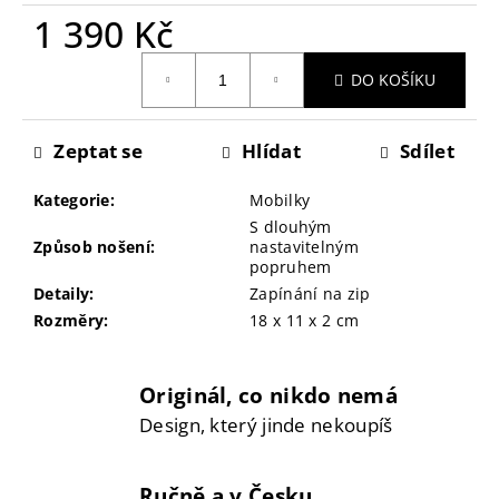
č
1 390 Kč
u
j
Měrná
DO KOŠÍKU
e
cena:
m
e
Zeptat se
Hlídat
Sdílet
Kategorie
:
Mobilky
S dlouhým
Způsob nošení
:
nastavitelným
popruhem
Detaily
:
Zapínání na zip
Rozměry
:
18 x 11 x 2 cm
Originál, co nikdo nemá
Design, který jinde nekoupíš
Ručně a v Česku