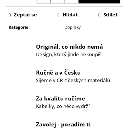
č
u
Zeptat se
Hlídat
Sdílet
j
e
Kategorie
:
Doplňky
m
e
Originál, co nikdo nemá
Design, který jinde nekoupíš
Ručně a v Česku
Šijeme v ČR z českých materiálů
Za kvalitu ručíme
Kabelky, co něco vydrží
Zavolej - poradím ti