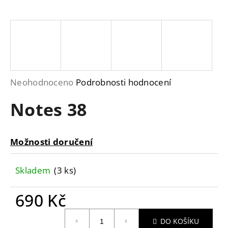
a
j
í
t
?
Průměrné
Neohodnoceno
Podrobnosti hodnocení
hodnocení
Notes 38
produktu
je
HLEDAT
0,0
Možnosti doručení
z
5
D
Skladem
(3 ks)
hvězdiček.
o
p
690 Kč
o
r
Měrná
DO KOŠÍKU
u
cena: