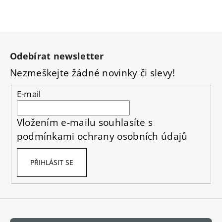
Z
á
Odebírat newsletter
p
Nezmeškejte žádné novinky či slevy!
a
t
E-mail
í
Vložením e-mailu souhlasíte s
podmínkami ochrany osobních údajů
PŘIHLÁSIT SE