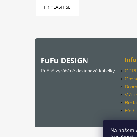
PŘIHLÁSIT SE
FuFu DESIGN
Inf
Ručně vyráběné designové kabelky
GDPR 
Obch
Dopra
Vráce
Rekl
FAQ
Na našem 