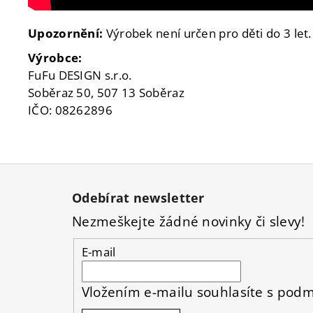
Upozornění:
Výrobek není určen pro děti do 3 let
Výrobce:
FuFu DESIGN s.r.o.
Soběraz 50, 507 13 Soběraz
IČO: 08262896
Z
á
Odebírat newsletter
p
Nezmeškejte žádné novinky či slevy!
a
t
E-mail
í
Vložením e-mailu souhlasíte s
podm