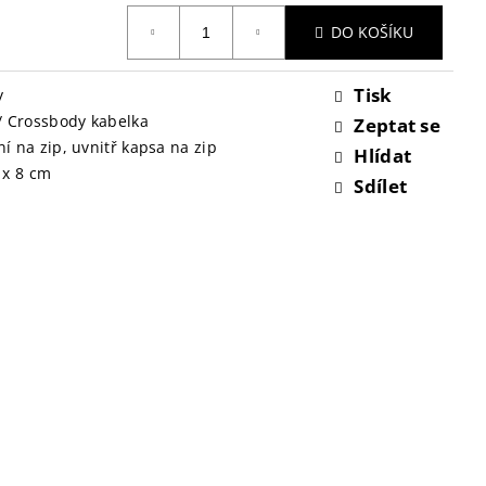
DO KOŠÍKU
Tisk
y
/ Crossbody kabelka
Zeptat se
í na zip, uvnitř kapsa na zip
Hlídat
 x 8 cm
Sdílet