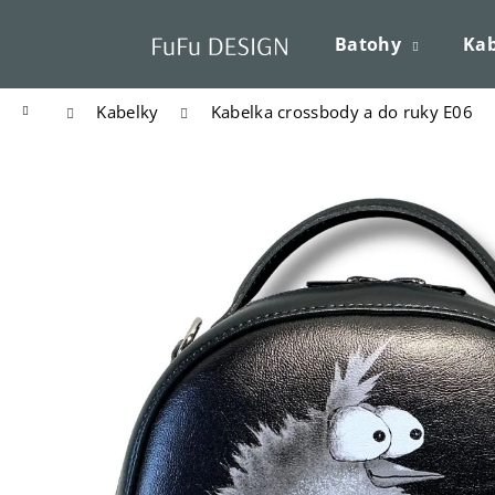
K
Přejít
o
na
Batohy
Kab
Zpět
Zpět
š
obsah
do
do
í
Domů
Kabelky
Kabelka crossbody a do ruky E06
k
obchodu
obchodu