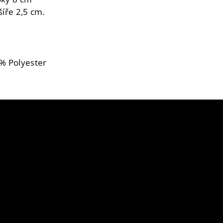
íře 2,5 cm.
00% Polyester