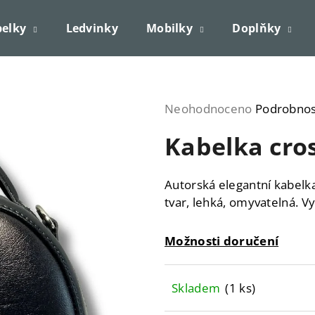
elky
Ledvinky
Mobilky
Doplňky
Co potřebujete najít?
Průměrné
Neohodnoceno
Podrobnos
hodnocení
HLEDAT
Kabelka cro
produktu
je
0,0
Autorská elegantní kabelk
Doporučujeme
z
tvar, lehká, omyvatelná. Vy
5
hvězdiček.
Možnosti doručení
Skladem
(1 ks)