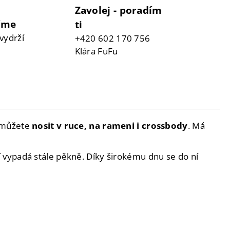
Zavolej - poradím
číme
ti
vydrží
+420 602 170 756
Klára FuFu
u můžete
nosit v ruce, na rameni i crossbody
. Má
í vypadá stále pěkně. Díky širokému dnu se do ní