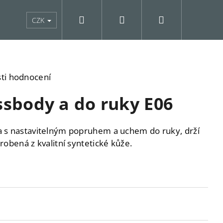
Hledat
Přihlášení
Nákupní
Pro pejskaře
Kolekce
Slevy
O nás
CZK
košík
ti hodnocení
ssbody a do ruky E06
a s nastavitelným popruhem a uchem do ruky, drží
robená z kvalitní syntetické kůže.