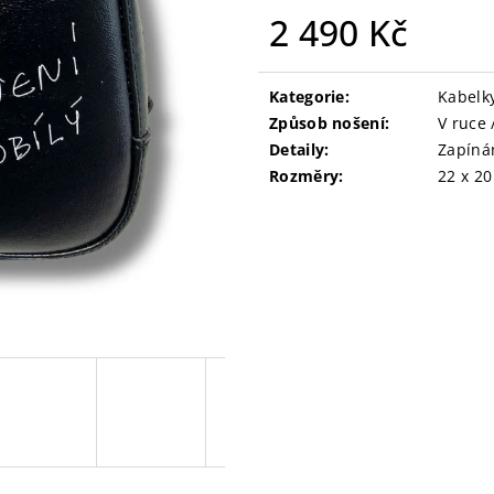
2 490 Kč
Měrná
cena:
Kategorie
:
Kabelk
Způsob nošení
:
V ruce 
Detaily
:
Zapínán
Rozměry
:
22 x 20