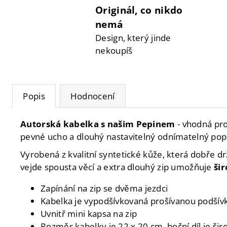
Originál, co nikdo
nemá
Design, který jinde
nekoupíš
Popis
Hodnocení
Autorská kabelka
s našim Pepinem
- vhodná pro
pevné ucho a dlouhý nastavitelný odnímatelný pop
Vyrobená z kvalitní syntetické kůže, která dobře d
vejde spousta věcí a extra dlouhý zip umožňuje
ši
Zapínání na zip se dvěma jezdci
Kabelka je vypodšívkovaná prošívanou podšívk
Uvnitř mini kapsa na zip
Rozměr kabelky je 22 x 20 cm, boční díl je ši