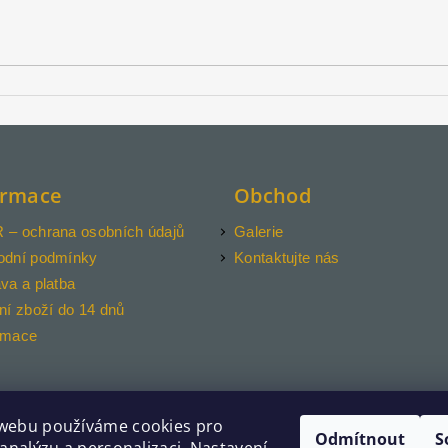
ormace
Obchod
– ochrana osobních údajů
Galerie
odní podmínky
Kontaktujte nás
va a platba
ní zboží do 14 dnů
amace
webu používáme cookies pro
Odmítnout
S