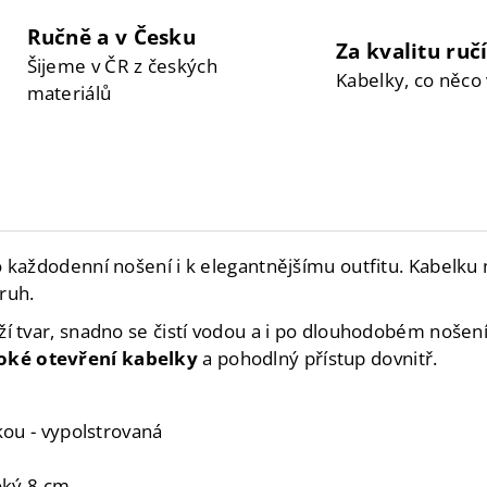
Ručně a v Česku
Za kvalitu ru
Šijeme v ČR z českých
Kabelky, co něco 
materiálů
 každodenní nošení i k elegantnějšímu outfitu. Kabelk
ruh.
rží tvar, snadno se čistí vodou a i po dlouhodobém nošen
roké otevření kabelky
a pohodlný přístup dovnitř.
ou - vypolstrovaná
roký 8 cm