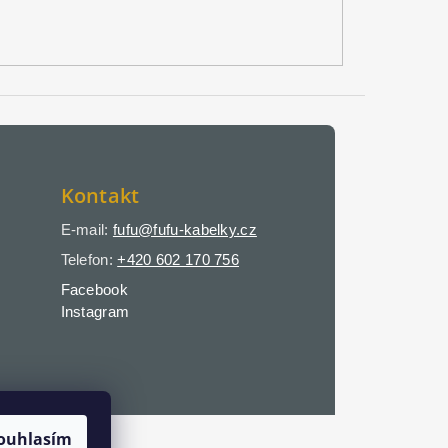
Kontakt
E-mail:
fufu@fufu-kabelky.cz
Telefon:
+420 602 170 756
Facebook
Instagram
ouhlasím