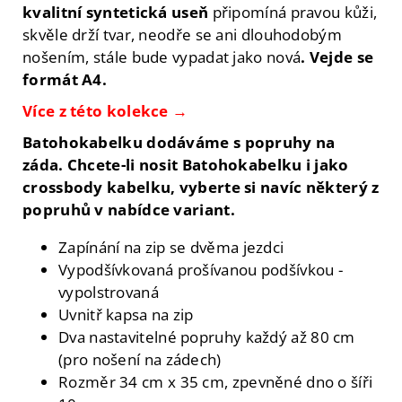
kvalitní syntetická useň
připomíná pravou kůži,
skvěle drží tvar, neodře se ani dlouhodobým
nošením, stále bude vypadat jako nová
. Vejde se
formát A4.
Více z této kolekce →
Batohokabelku dodáváme s popruhy na
záda. Chcete-li nosit Batohokabelku i jako
crossbody kabelku, vyberte si navíc některý z
popruhů v nabídce variant.
Zapínání na zip se dvěma jezdci
Vypodšívkovaná prošívanou podšívkou -
vypolstrovaná
Uvnitř kapsa na zip
Dva nastavitelné popruhy každý až 80 cm
(pro nošení na zádech)
Rozměr 34 cm x 35 cm, zpevněné dno o šíři