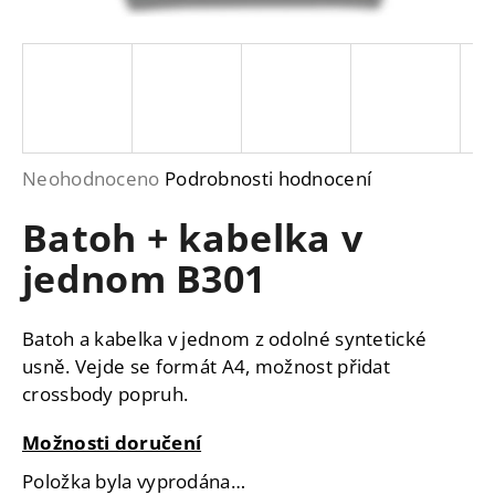
a
j
í
t
?
Průměrné
Neohodnoceno
Podrobnosti hodnocení
hodnocení
Batoh + kabelka v
produktu
je
HLEDAT
jednom B301
0,0
z
Batoh a kabelka v jednom z odolné syntetické
5
D
usně. Vejde se formát A4, možnost přidat
hvězdiček.
o
crossbody popruh.
p
o
Možnosti doručení
r
Položka byla vyprodána…
u