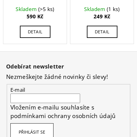
Skladem
(>5 ks)
Skladem
(1 ks)
590 Kč
249 Kč
DETAIL
DETAIL
Z
á
Odebírat newsletter
p
Nezmeškejte žádné novinky či slevy!
a
t
E-mail
í
Vložením e-mailu souhlasíte s
podmínkami ochrany osobních údajů
PŘIHLÁSIT SE