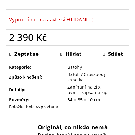
č
u
j
Vyprodáno - nastavte si HLÍDÁNÍ :-)
e
m
2 390 Kč
e
Měrná
cena:
Zeptat se
Hlídat
Sdílet
Kategorie
:
Batohy
Batoh / Crossbody
Způsob nošení
:
kabelka
Zapínání na zip,
Detaily
:
uvnitř kapsa na zip
Rozměry
:
34 × 35 × 10 cm
Položka byla vyprodána…
Originál, co nikdo nemá