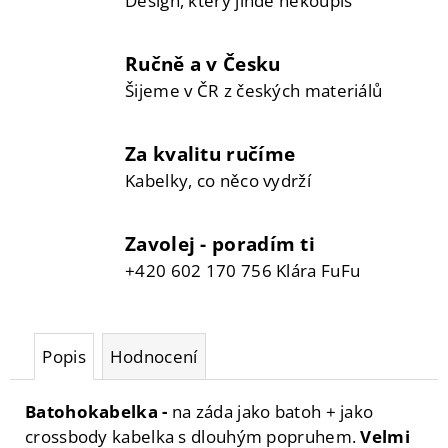
Design, který jinde nekoupíš
Ručně a v Česku
Šijeme v ČR z českých materiálů
Za kvalitu ručíme
Kabelky, co něco vydrží
Zavolej - poradím ti
+420 602 170 756 Klára FuFu
Popis
Hodnocení
Batohokabelka -
na záda jako batoh + jako
crossbody kabelka s dlouhým popruhem.
Velmi