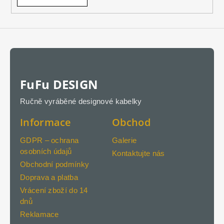
FuFu DESIGN
Ručně vyráběné designové kabelky
Informace
Obchod
GDPR – ochrana
Galerie
osobních údajů
Kontaktujte nás
Obchodní podmínky
Doprava a platba
Vrácení zboží do 14
dnů
Reklamace