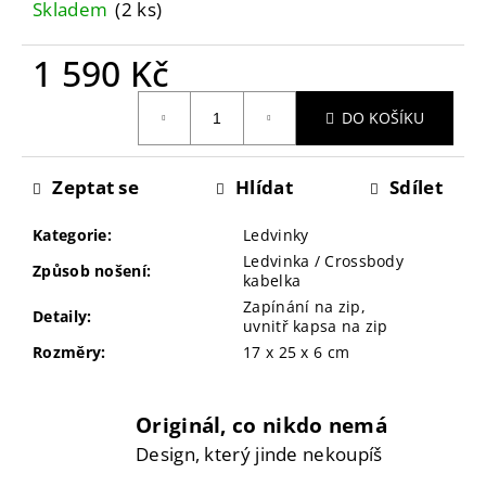
Skladem
(2 ks)
č
u
j
1 590 Kč
e
Měrná
m
DO KOŠÍKU
cena:
e
Zeptat se
Hlídat
Sdílet
Kategorie
:
Ledvinky
Ledvinka / Crossbody
Způsob nošení
:
kabelka
Zapínání na zip,
Detaily
:
uvnitř kapsa na zip
Rozměry
:
17 x 25 x 6 cm
Originál, co nikdo nemá
Design, který jinde nekoupíš