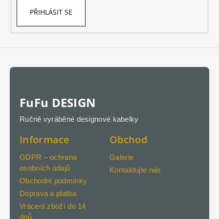
PŘIHLÁSIT SE
FuFu DESIGN
Ručně vyráběné designové kabelky
Informace
Obchod
GDPR – ochrana
Galerie
osobních údajů
Kontaktujte nás
Obchodní podmínky
Doprava a platba
Vrácení zboží do 14
dnů