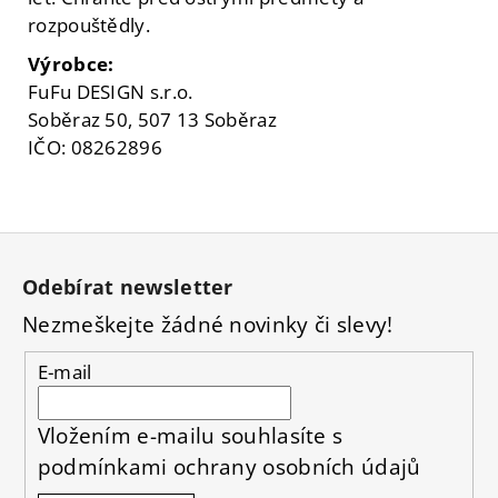
rozpouštědly.
Výrobce:
FuFu DESIGN s.r.o.
Soběraz 50, 507 13 Soběraz
IČO: 08262896
Z
á
Odebírat newsletter
p
Nezmeškejte žádné novinky či slevy!
a
t
E-mail
í
Vložením e-mailu souhlasíte s
podmínkami ochrany osobních údajů