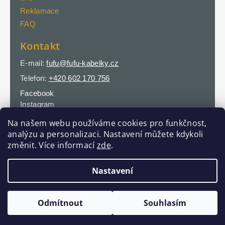
Reklamace
FAQ
Kontakt
E-mail:
fufu@fufu-kabelky.cz
Telefon:
+420 602 170 756
Facebook
Instagram
Na našem webu používáme cookies pro funkčnost,
analýzu a personalizaci. Nastavení můžete kdykoli
změnit. Více informací
zde
.
Nastavení
Vytvořil Shoptet
Copyright 2026
FuFu DESIGN
. Všechna práva
vyhrazena.
Upravit nastavení cookies
Odmítnout
Souhlasím