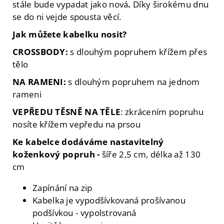
stále bude vypadat jako nová
.
Díky širokému dnu
se do ni vejde spousta věcí.
Jak můžete kabelku nosit?
CROSSBODY:
s dlouhým popruhem křížem přes
tělo
NA RAMENI:
s dlouhým popruhem na jednom
rameni
VEPŘEDU TĚSNĚ NA TĚLE
: zkrácením popruhu
nosíte křížem vepředu na prsou
Ke kabelce dodáváme na
stavitelný
koženkový popruh -
šíře 2,5 cm, délka až 130
cm
Zapínání na zip
Kabelka je vypodšívkovaná prošívanou
podšívkou - vypolstrovaná