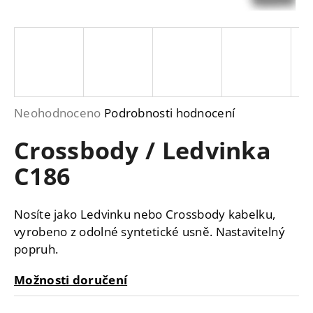
a
j
í
t
?
Průměrné
Neohodnoceno
Podrobnosti hodnocení
hodnocení
Crossbody / Ledvinka
produktu
je
HLEDAT
C186
0,0
z
Nosíte jako Ledvinku nebo Crossbody kabelku,
5
D
vyrobeno z odolné syntetické usně. Nastavitelný
hvězdiček.
o
popruh.
p
o
Možnosti doručení
r
u